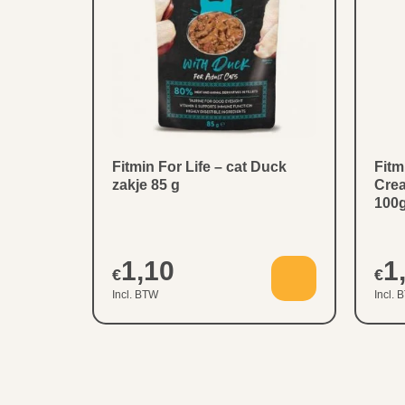
Fitmin For Life – cat Duck
Fitm
zakje 85 g
Cre
100
1,10
1
€
€
Incl. BTW
Incl. 