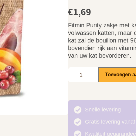
€
1,69
Fitmin Purity zakje met 
volwassen katten, maar o
kat zal de bouillon met 
bovendien rijk aan vitam
van uw kat bevorderen.
Toevoegen a
Snelle levering
Gratis levering vanaf
Kwaliteit gegarandee