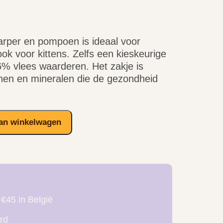
karper en pompoen is ideaal voor
ok voor kittens. Zelfs een kieskeurige
96% vlees waarderen. Het zakje is
inen en mineralen die de gezondheid
an winkelwagen
 €45 in België
rd