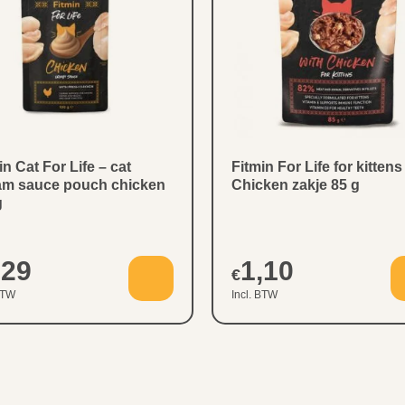
in Cat For Life – cat
Fitmin For Life for kittens
am sauce pouch chicken
Chicken zakje 85 g
g
,29
1,10
€
BTW
Incl. BTW