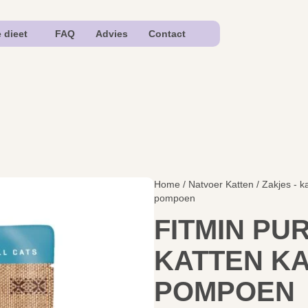
e dieet
FAQ
Advies
Contact
Home
/
Natvoer Katten
/
Zakjes - k
pompoen
FITMIN PU
KATTEN K
POMPOEN