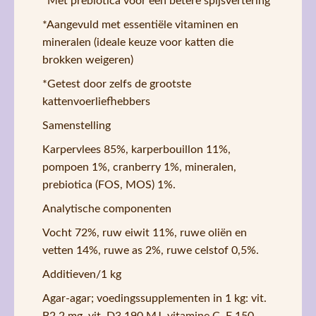
*Met prebiotica voor een betere spijsvertering
*Aangevuld met essentiële vitaminen en
mineralen (ideale keuze voor katten die
brokken weigeren)
*Getest door zelfs de grootste
kattenvoerliefhebbers
Samenstelling
Karpervlees 85%, karperbouillon 11%,
pompoen 1%, cranberry 1%, mineralen,
prebiotica (FOS, MOS) 1%.
Analytische componenten
Vocht 72%, ruw eiwit 11%, ruwe oliën en
vetten 14%, ruwe as 2%, ruwe celstof 0,5%.
Additieven/1 kg
Agar-agar; voedingssupplementen in 1 kg: vit.
B2 2 mg, vit. D3 190 MJ, vitamine C. E 150