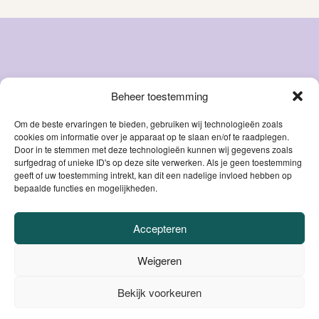
Beheer toestemming
Snacks
Over ons
Natvoer
FAQ
Om de beste ervaringen te bieden, gebruiken wij technologieën zoals
cookies om informatie over je apparaat op te slaan en/of te raadplegen.
Droog
Blog
Door in te stemmen met deze technologieën kunnen wij gegevens zoals
voer
Contact
surfgedrag of unieke ID's op deze site verwerken. Als je geen toestemming
Accessoires
geeft of uw toestemming intrekt, kan dit een nadelige invloed hebben op
Mijn account
bepaalde functies en mogelijkheden.
Supplementen
Accepteren
VEILIG BETALEN
Weigeren
DANKZIJ
BE0806.558.562 |
Privacybeleid / Algemene voorwaarden /
Bekijk voorkeuren
0
Cookiebeleid
|
Website door
Sinergio
el ons op