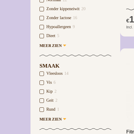
Zonder kippeneiwit
20
1
Zonder lactose
16
€
Hypoallergeen
9
Incl
Dieet
5
MEER ZIEN
SMAAK
Vleesloos
14
Vis
6
Kip
2
Geit
2
Rund
1
MEER ZIEN
Fit