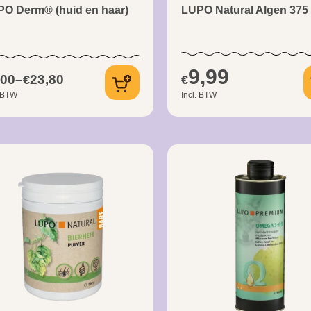
O Derm® (huid en haar)
LUPO Natural Algen 375
9,99
,00
–
23,80
€
€
. BTW
Incl. BTW