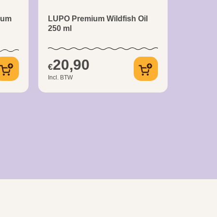
ium
LUPO Premium Wildfish Oil
250 ml
20,90
€
Incl. BTW