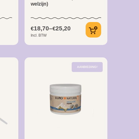
welzijn)
18,70
–
25,20
€
€
Incl. BTW
AANBIEDING!