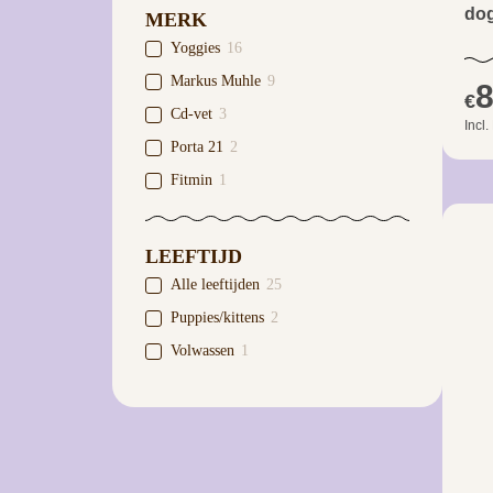
dog
MERK
Yoggies
16
Markus Muhle
9
8
€
Cd-vet
3
Incl
Porta 21
2
Fitmin
1
LEEFTIJD
Alle leeftijden
25
Puppies/kittens
2
Volwassen
1