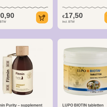
0,90
17,50
€
. BTW
Incl. BTW
min Purity – supplement
LUPO BIOTIN tabletten