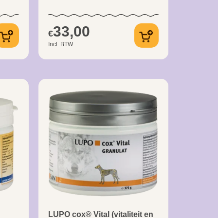
33,00
€
Incl. BTW
LUPO cox® Vital (vitaliteit en