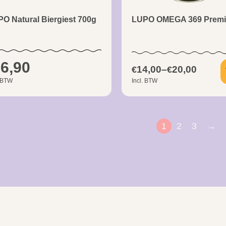
O Natural Biergiest 700g
LUPO OMEGA 369 Prem
6,90
14,00
–
20,00
€
€
. BTW
Incl. BTW
1
2
3
→