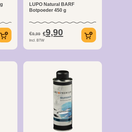
 g
LUPO Natural BARF
Botpoeder 450 g
9,90
€
€
9,99
Incl. BTW