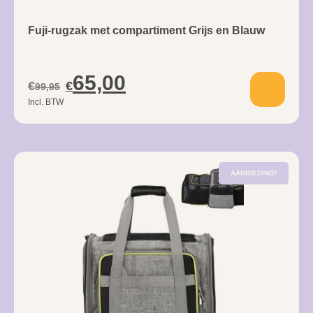
Fuji-rugzak met compartiment Grijs en Blauw
65,00
€
€
99,95
Incl. BTW
AANBIEDING!