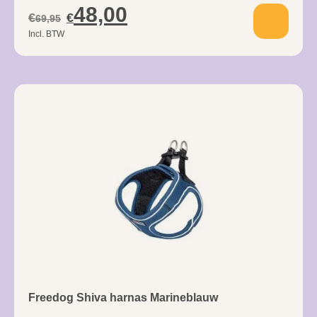
48,00
€
€
69,95
Incl. BTW
Freedog Shiva harnas Marineblauw