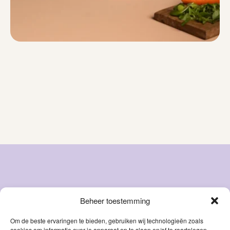
Beheer toestemming
Snacks
Over ons
Natvoer
FAQ
Om de beste ervaringen te bieden, gebruiken wij technologieën zoals
cookies om informatie over je apparaat op te slaan en/of te raadplegen.