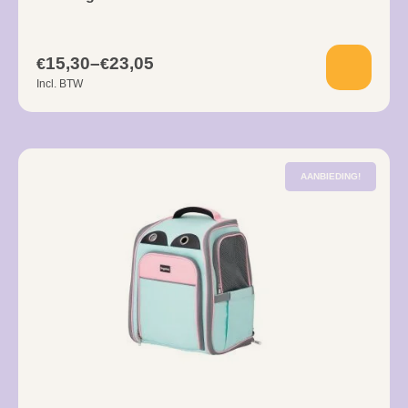
15,30
–
23,05
€
€
Incl. BTW
AANBIEDING!