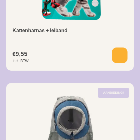
Kattenharnas + leiband
9,55
€
Incl. BTW
AANBIEDING!