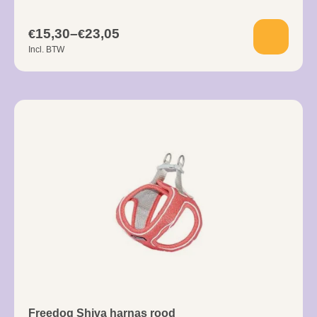
15,30
–
23,05
€
€
Incl. BTW
Freedog Shiva harnas rood