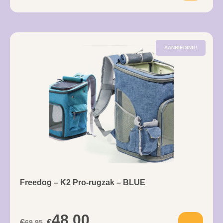
AANBIEDING!
Freedog – K2 Pro-rugzak – BLUE
48,00
€
€
69,95