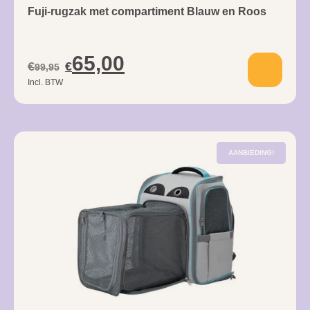
Fuji-rugzak met compartiment Blauw en Roos
65,00
€
€
99,95
Incl. BTW
AANBIEDING!