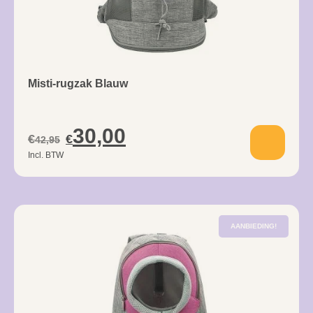
Misti-rugzak Blauw
30,00
€
€
42,95
Incl. BTW
AANBIEDING!