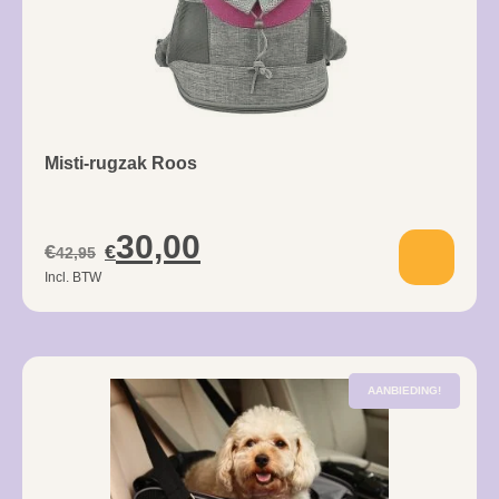
Misti-rugzak Roos
30,00
€
€
42,95
Incl. BTW
AANBIEDING!