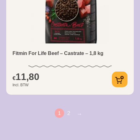
Fitmin For Life Beef – Castrate – 1,8 kg
11,80
€
Incl. BTW
1
2
→