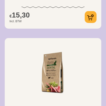
15,30
€
Incl. BTW