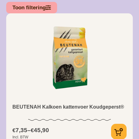
Toon filtering
BEUTENAH Kalkoen kattenvoer Koudgeperst®
7,35
–
45,90
€
€
Incl. BTW