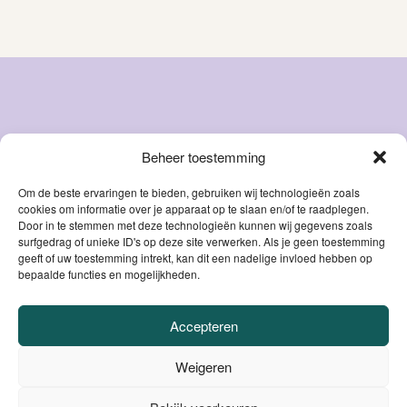
Beheer toestemming
Snacks
Over ons
Natvoer
FAQ
Om de beste ervaringen te bieden, gebruiken wij technologieën zoals
cookies om informatie over je apparaat op te slaan en/of te raadplegen.
Droog
Blog
Door in te stemmen met deze technologieën kunnen wij gegevens zoals
voer
Contact
surfgedrag of unieke ID's op deze site verwerken. Als je geen toestemming
Accessoires
geeft of uw toestemming intrekt, kan dit een nadelige invloed hebben op
Mijn account
bepaalde functies en mogelijkheden.
Supplementen
Accepteren
VEILIG BETALEN
Weigeren
DANKZIJ
BE0806.558.562 |
Privacybeleid / Algemene voorwaarden /
0