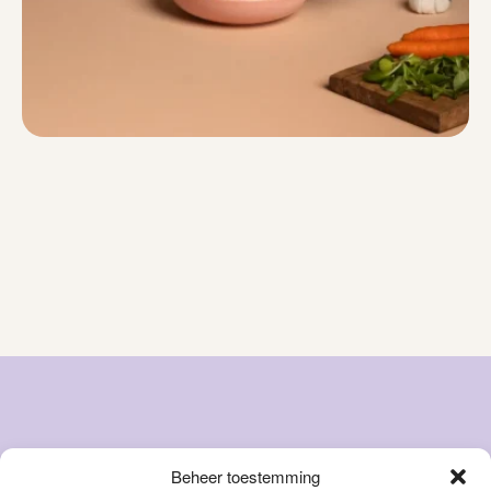
Beheer toestemming
Snacks
Over ons