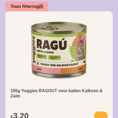
Toon filtering
185g Yoggies RAGOUT voor katten Kalkoen &
Zalm
3,20
€