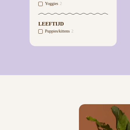
Yoggies
2
LEEFTIJD
Puppies/kittens
2