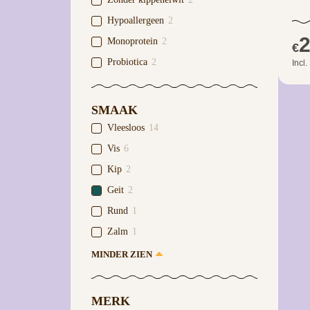
Hypoallergeen
2
2
Monoprotein
2
€
Probiotica
2
Incl
SMAAK
Vleesloos
14
Vis
6
Kip
2
Geit
2
Rund
1
Zalm
1
MINDER ZIEN
MERK