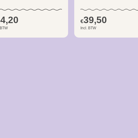
4,20
39,50
€
. BTW
Incl. BTW