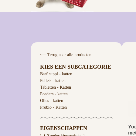
⟵
Terug naar alle producten
KIES EEN SUBCATEGORIE
Barf suppl - katten
Pellets - katten
Tabletten - Katten
Poeders - katten
Olies - katten
Probio - Katten
Yog
EIGENSCHAPPEN
met
Zonder kippeneiwit
2