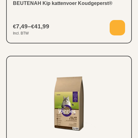
BEUTENAH Kip kattenvoer Koudgeperst®
7,49
–
41,99
€
€
Incl. BTW