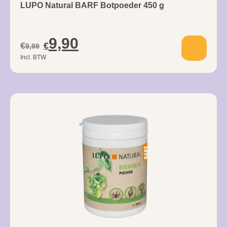
LUPO Natural BARF Botpoeder 450 g
9,90
€
€
9,99
Incl. BTW