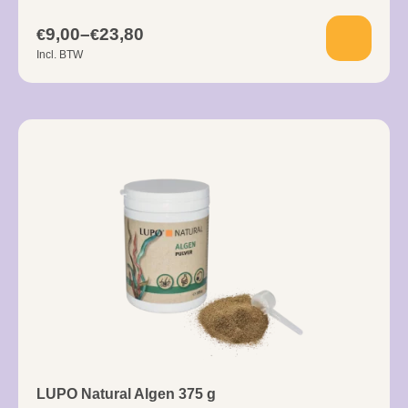
9,00
–
23,80
€
€
Incl. BTW
LUPO Natural Algen 375 g