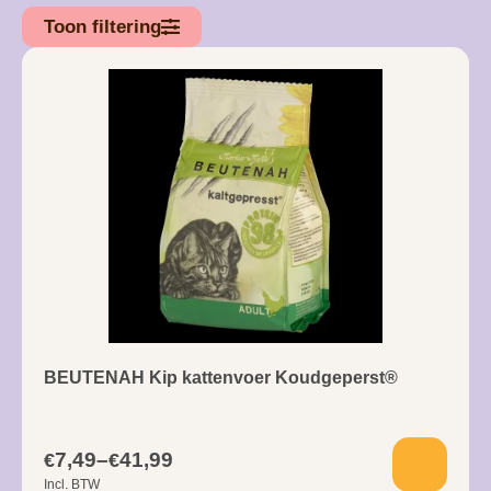
Toon filtering
BEUTENAH Kip kattenvoer Koudgeperst®
7,49
–
41,99
€
€
Incl. BTW