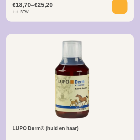
18,70
–
25,20
€
€
Incl. BTW
LUPO Derm® (huid en haar)