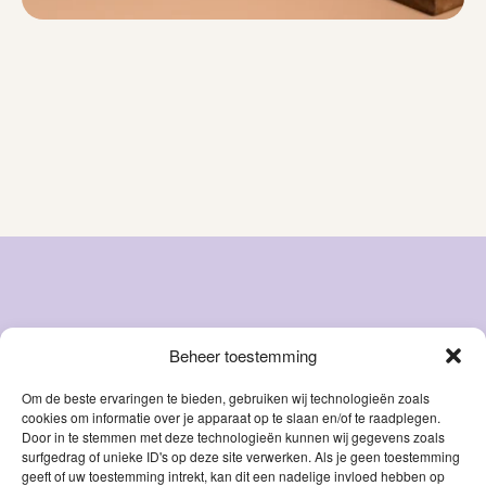
Beheer toestemming
Snacks
Over ons
Natvoer
FAQ
Om de beste ervaringen te bieden, gebruiken wij technologieën zoals
cookies om informatie over je apparaat op te slaan en/of te raadplegen.
Droog
Blog
Door in te stemmen met deze technologieën kunnen wij gegevens zoals
voer
Contact
surfgedrag of unieke ID's op deze site verwerken. Als je geen toestemming
Accessoires
geeft of uw toestemming intrekt, kan dit een nadelige invloed hebben op
Mijn account