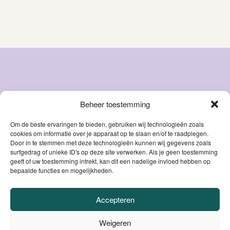
Beheer toestemming
Snacks
Over ons
Natvoer
FAQ
Om de beste ervaringen te bieden, gebruiken wij technologieën zoals
cookies om informatie over je apparaat op te slaan en/of te raadplegen.
Droog
Blog
Door in te stemmen met deze technologieën kunnen wij gegevens zoals
voer
Contact
surfgedrag of unieke ID's op deze site verwerken. Als je geen toestemming
Accessoires
geeft of uw toestemming intrekt, kan dit een nadelige invloed hebben op
Mijn account
bepaalde functies en mogelijkheden.
Supplementen
Accepteren
VEILIG BETALEN
Weigeren