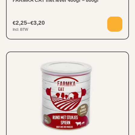
FARMKA CAT met lever 400gr – 800gr
2,25
–
3,20
€
€
Incl. BTW