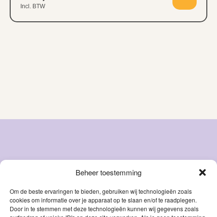
Incl. BTW
Beheer toestemming
Snacks
Over ons
Natvoer
FAQ
Om de beste ervaringen te bieden, gebruiken wij technologieën zoals
cookies om informatie over je apparaat op te slaan en/of te raadplegen.
Droog
Blog
Door in te stemmen met deze technologieën kunnen wij gegevens zoals
voer
Contact