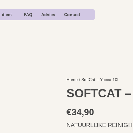
e dieet
FAQ
Advies
Contact
Home
/ SoftCat – Yucca 10l
SOFTCAT –
€
34,90
NATUURLIJKE REINIG