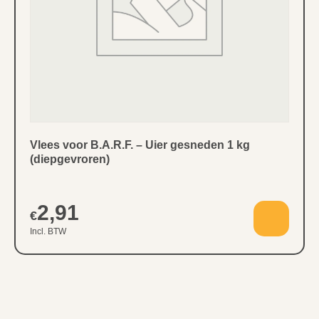
Vlees voor B.A.R.F. – Uier gesneden 1 kg
(diepgevroren)
2,91
€
Incl. BTW