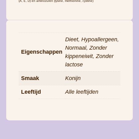
(A, E, D) en aminozuren (lysine, methionine, cystine)
Dieet, Hypoallergeen,
Normaal, Zonder
Eigenschappen
kippeneiwit, Zonder
lactose
Smaak
Konijn
Leeftijd
Alle leeftijden