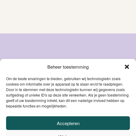
Beheer toestemming
Snacks
Over ons
Natvoer
FAQ
Om de beste ervaringen te bieden, gebruiken wij technologieën zoals
cookies om informatie over je apparaat op te slaan en/of te raadplegen.
Droog
Blog
Door in te stemmen met deze technologieën kunnen wij gegevens zoals
voer
Contact
surfgedrag of unieke ID's op deze site verwerken. Als je geen toestemming
Accessoires
geeft of uw toestemming intrekt, kan dit een nadelige invloed hebben op
Mijn account
bepaalde functies en mogelijkheden.
Supplementen
Accepteren
VEILIG BETALEN