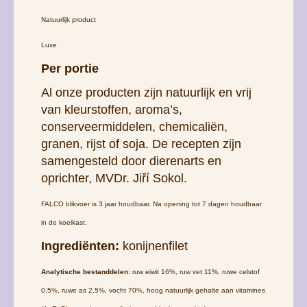
Natuurlijk product
Luxe
Per portie
Al onze producten zijn natuurlijk en vrij
van kleurstoffen, aroma’s,
conserveermiddelen, chemicaliën,
granen, rijst of soja. De recepten zijn
samengesteld door dierenarts en
oprichter, MVDr. Jiří Sokol.
FALCO blikvoer is 3 jaar houdbaar. Na opening tot 7 dagen houdbaar
in de koelkast.
Ingrediënten:
konijnenfilet
Analytische bestanddelen:
ruw eiwit 16%, ruw vet 11%, ruwe celstof
0,5%, ruwe as 2,5%, vocht 70%, hoog natuurlijk gehalte aan vitamines