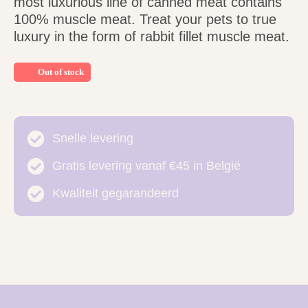
most luxurious line of canned meat contains
100% muscle meat. Treat your pets to true
luxury in the form of rabbit fillet muscle meat.
Out of stock
Snelle levering
Gratis levering vanaf €45 in België
Kwaliteit gegarandeerd