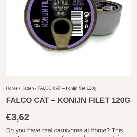
Home
/
Katten
/ FALCO CAT – konijn filet 120g
FALCO CAT – KONIJN FILET 120G
€
3,62
Do you have real carnivores at home? This