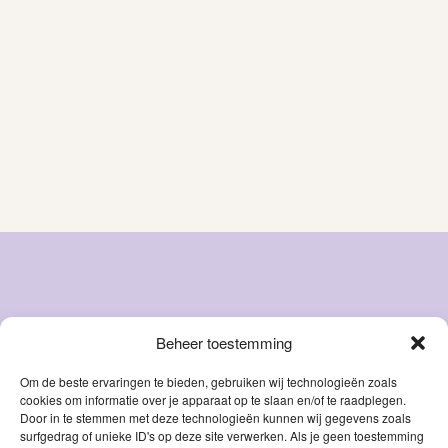
Beheer toestemming
Snacks
Over ons
Natvoer
FAQ
Om de beste ervaringen te bieden, gebruiken wij technologieën zoals
cookies om informatie over je apparaat op te slaan en/of te raadplegen.
Droog
Blog
Door in te stemmen met deze technologieën kunnen wij gegevens zoals
voer
Contact
surfgedrag of unieke ID's op deze site verwerken. Als je geen toestemming