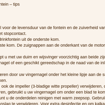
tein – tips
l voor de levensduur van de fontein en de zuiverheid van
et stopcontact.
rinkfontein uit de onderste kom.
derste kom. De zuignappen aan de onderkant van de moto
ijpt u met uw duim en wijsvinger voorzichtig aan beide zij
ernagel of een geschikt gereedschap in de naad van de in
deren door uw vingernagel onder het kleine lipje aan de
ken.
u ook de impeller (3-bladige witte propeller) verwijderen,
en, gebruikt u uw vingernagel om onder een blad te komen
unt u de onderdelen reinigen met warm zeepsop. Gebrui
slag te verwijderen. Voor extra desinfectie en om kalka