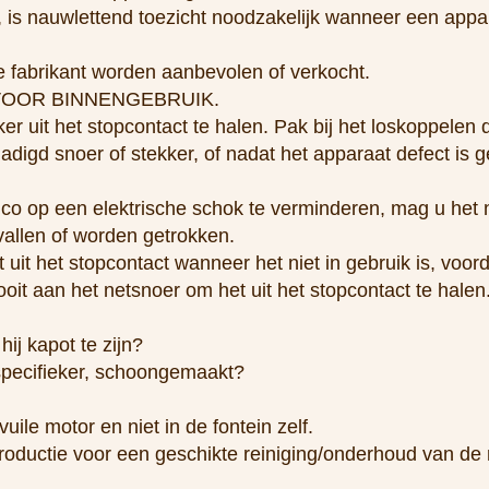
n, is nauwlettend toezicht noodzakelijk wanneer een appa
e fabrikant worden aanbevolen of verkocht.
EN VOOR BINNENGEBRUIK.
r uit het stopcontact te halen. Pak bij het loskoppelen d
gd snoer of stekker, of nadat het apparaat defect is ger
co op een elektrische schok te verminderen, mag u het n
vallen of worden getrokken.
 uit het stopcontact wanneer het niet in gebruik is, voor
it aan het netsnoer om het uit het stopcontact te halen
hij kapot te zijn?
 specifieker, schoongemaakt?
ile motor en niet in de fontein zelf.
troductie voor een geschikte reiniging/onderhoud van de