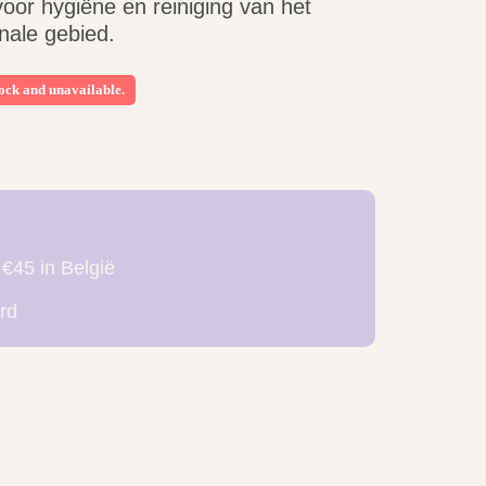
or hygiëne en reiniging van het
nale gebied.
tock and unavailable.
 €45 in België
rd