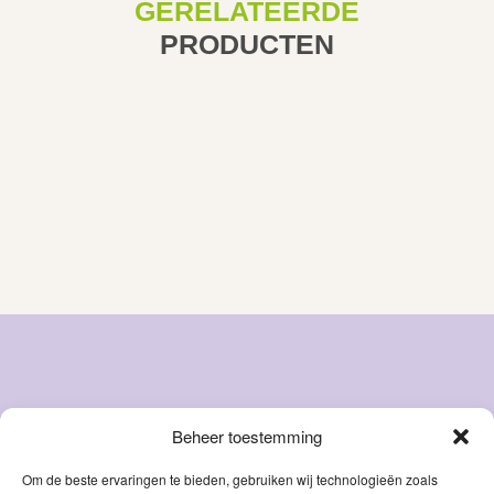
GERELATEERDE
PRODUCTEN
Beheer toestemming
Snacks
Over ons
Natvoer
FAQ
Om de beste ervaringen te bieden, gebruiken wij technologieën zoals