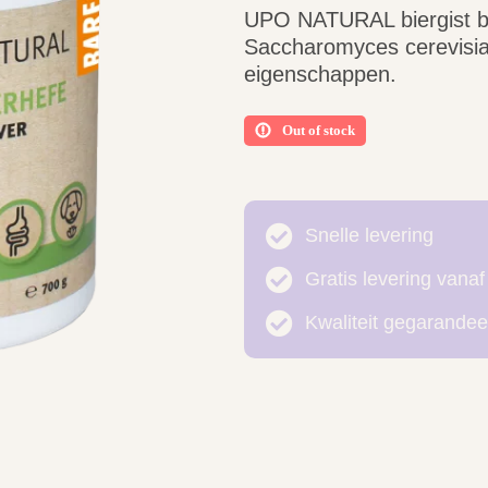
UPO NATURAL biergist be
Saccharomyces cerevisiae
eigenschappen.
Out of stock
Snelle levering
Gratis levering vanaf
Kwaliteit gegarandee