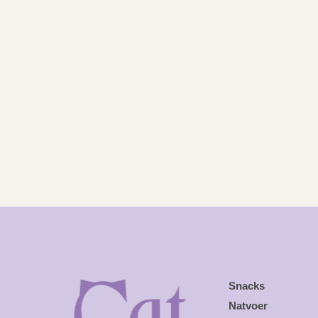
Snacks
Natvoer