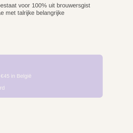
staat voor 100% uit brouwersgist
 met talrijke belangrijke
 €45 in België
rd