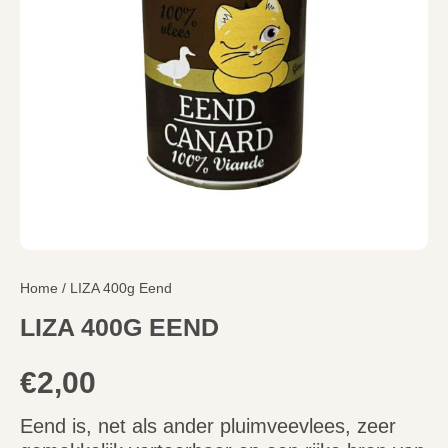
Home
/ LIZA 400g Eend
LIZA 400G EEND
€
2,00
Eend is, net als ander pluimveevlees, zeer