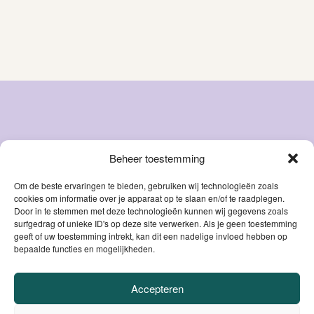
Beheer toestemming
Snacks
Over ons
Natvoer
FAQ
Om de beste ervaringen te bieden, gebruiken wij technologieën zoals
cookies om informatie over je apparaat op te slaan en/of te raadplegen.
Droog
Blog
Door in te stemmen met deze technologieën kunnen wij gegevens zoals
voer
Contact
surfgedrag of unieke ID's op deze site verwerken. Als je geen toestemming
Accessoires
geeft of uw toestemming intrekt, kan dit een nadelige invloed hebben op
Mijn account
bepaalde functies en mogelijkheden.
Supplementen
Accepteren