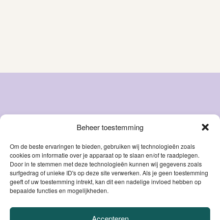
Beheer toestemming
Snacks
Over ons
Natvoer
FAQ
Om de beste ervaringen te bieden, gebruiken wij technologieën zoals
cookies om informatie over je apparaat op te slaan en/of te raadplegen.
Droog
Blog
Door in te stemmen met deze technologieën kunnen wij gegevens zoals
voer
Contact
surfgedrag of unieke ID's op deze site verwerken. Als je geen toestemming
Accessoires
geeft of uw toestemming intrekt, kan dit een nadelige invloed hebben op
Mijn account
bepaalde functies en mogelijkheden.
Supplementen
Accepteren