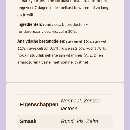
er nare geurtjes in de koelkast ontstaan. Je kunt het
ongeveer 7 dagen in de koelkast bewaren, of zo lang
als je wilt.
Ingrediënten:
rundvlees, bijproducten –
runderorgaanvlees, vis, zalm 30%.
Analytische bestanddelen:
ruw eiwit 16%, ruw vet
11%, ruwe celstof 0,5%, ruwe as 2,5%, vocht 70%,
hoog natuurlijk gehalte aan vitamines (A, E, D) en
aminozuren (lysine, methionine, cystine)
Normaal, Zonder
Eigenschappen
lactose
Smaak
Rund, Vis, Zalm