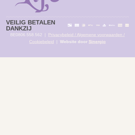
VEILIG BETALEN
DANKZIJ
BE0806.558.562 |
Privacybeleid / Algemene voorwaarden /
Cookiebeleid
|
Website door
Sinergio