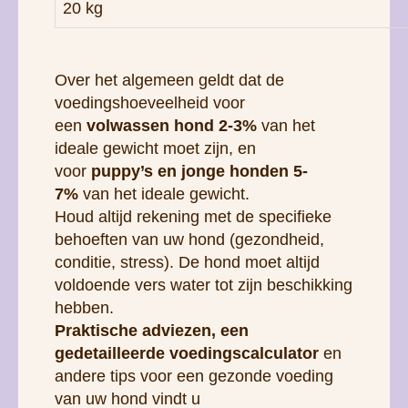
een
volwassen hond 2-3%
van het
ideale gewicht moet zijn, en
voor
puppy’s en jonge honden 5-
7%
van het ideale gewicht.
Houd altijd rekening met de specifieke
behoeften van uw hond (gezondheid,
conditie, stress). De hond moet altijd
voldoende vers water tot zijn beschikking
hebben.
Praktische adviezen, een
gedetailleerde voedingscalculator
en
andere tips voor een gezonde voeding
van uw hond vindt u
op
www.yoggies.be
.
Om de grootte en verhoudingen van een
voederrantsoen te berekenen, gebruikt u
onze VOERRANTSOENCALCULATOR
. De berekende hoeveelheid voedsel is