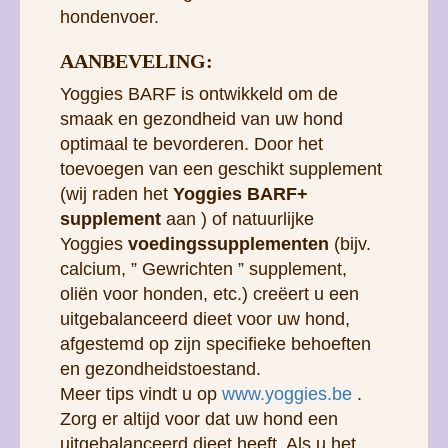
optimaal te bevorderen. Door het
toevoegen van een geschikt supplement
(wij raden het
Yoggies BARF+
supplement
aan ) of natuurlijke
Yoggies
voedingssupplementen
(bijv.
calcium, ” Gewrichten ” supplement,
oliën voor honden, etc.) creëert u een
uitgebalanceerd dieet voor uw hond,
afgestemd op zijn specifieke behoeften
en gezondheidstoestand.
Meer tips vindt u op
www.yoggies.be
.
Zorg er altijd voor dat uw hond een
uitgebalanceerd dieet heeft. Als u het
niet zeker weet, neem dan contact met
ons op of raadpleeg uw dierenarts.
Yoggies BARF is nu verpakt in
onschadelijke en eenvoudig te recyclen
polypropyleen zakken. Daarom is het de