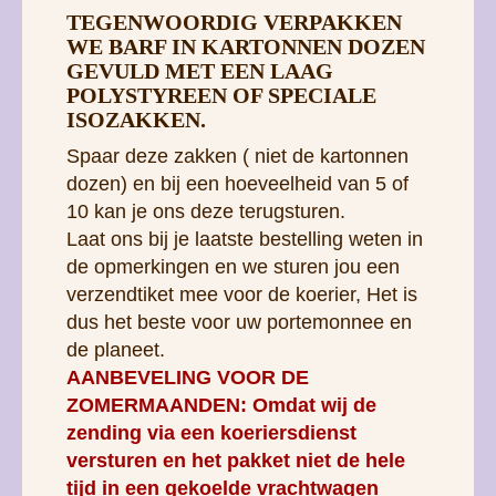
Spaar deze zakken ( niet de kartonnen
dozen) en bij een hoeveelheid van 5 of
10 kan je ons deze terugsturen.
Laat ons bij je laatste bestelling weten in
de opmerkingen en we sturen jou een
verzendtiket mee voor de koerier, Het is
dus het beste voor uw portemonnee en
de planeet.
AANBEVELING VOOR DE
ZOMERMAANDEN: Omdat wij de
zending via een koeriersdienst
versturen en het pakket niet de hele
tijd in een gekoelde vrachtwagen
reist. Vanwege de hoge temperaturen
in de zomermaanden adviseren wij
om diepvriesproducten in grotere
hoeveelheden te kopen (bij voorkeur
in veelvouden van 8 kg). Op deze