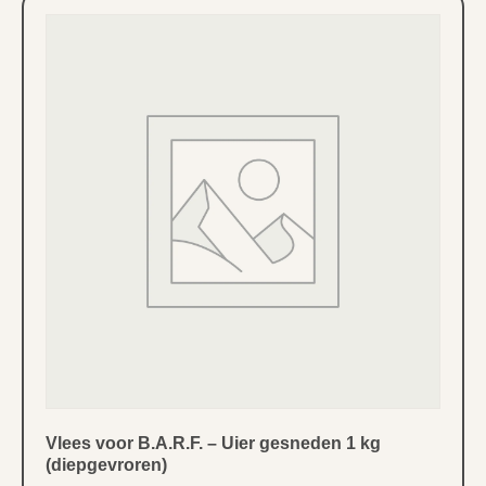
Vlees voor B.A.R.F. – Uier gesneden 1 kg
(diepgevroren)
2,91
€
Incl. BTW