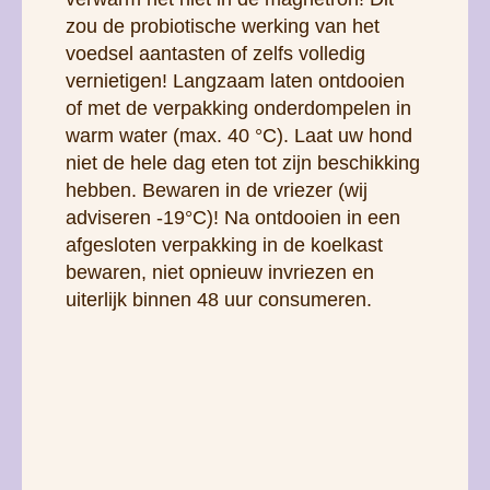
zou de probiotische werking van het
voedsel aantasten of zelfs volledig
vernietigen! Langzaam laten ontdooien
of met de verpakking onderdompelen in
warm water (max. 40 °C). Laat uw hond
niet de hele dag eten tot zijn beschikking
hebben. Bewaren in de vriezer (wij
adviseren -19°C)! Na ontdooien in een
afgesloten verpakking in de koelkast
bewaren, niet opnieuw invriezen en
uiterlijk binnen 48 uur consumeren.
TEGENWOORDIG VERPAKKEN
WE BARF IN KARTONNEN DOZEN
GEVULD MET EEN LAAG
POLYSTYREEN OF SPECIALE
ISOZAKKEN.