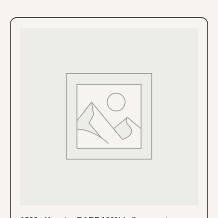
1300g Yoggies BARF 100% kalkoen met
probiotica Rauw vlees voor honden
6,50
€