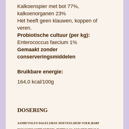
Enterococcus faecium 1%
Gemaakt zonder
conserveringsmiddelen
Bruikbare energie:
164,0 kcal/100g
DOSERING
AANBEVOLEN DAGELIJKSE HOEVEELHEID VOER (BARF
INCLUSIEF SUPPLEMENT): PUPPY 5,1% VAN HET IDEALE
GEWICHT, VOLWASSEN HOND 3% VAN HET IDEALE GEWICHT,
SENIOR HOND 2,4% VAN HET IDEALE GEWICHT. VERDEEL DE
TOTALE HOEVEELHEID VOER IN MINIMAAL TWEE DAGELIJKSE
DOSES VOOR EEN VOLWASSEN HOND EN DRIE TOT VIJF
DAGELIJKSE DOSES VOOR PUPPY’S (AFHANKELIJK VAN DE