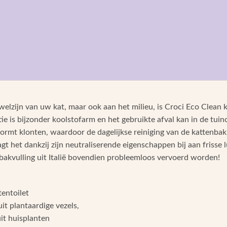
 welzijn van uw kat, maar ook aan het milieu, is Croci Eco Clean
tie is bijzonder koolstofarm en het gebruikte afval kan in de tu
ormt klonten, waardoor de dagelijkse reiniging van de kattenbak s
gt ​​het dankzij zijn neutraliserende eigenschappen bij aan frisse
akvulling uit Italië bovendien probleemloos vervoerd worden!
tentoilet
it plantaardige vezels,
it huisplanten