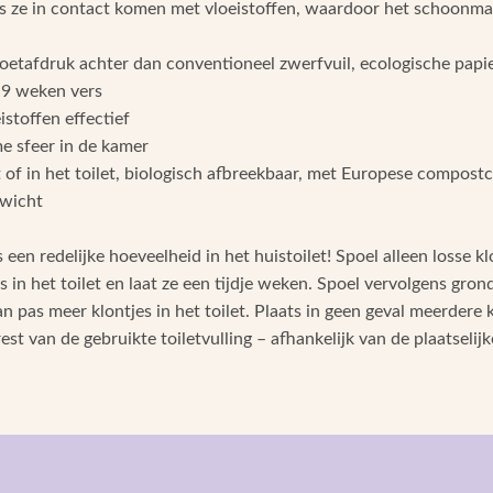
als ze in contact komen met vloeistoffen, waardoor het schoonm
voetafdruk achter dan conventioneel zwerfvuil, ecologische pap
-9 weken vers
stoffen effectief
e sfeer in de kamer
of in het toilet, biologisch afbreekbaar, met Europese compostce
ewicht
 een redelijke hoeveelheid in het huistoilet! Spoel alleen losse k
s in het toilet en laat ze een tijdje weken. Spoel vervolgens gro
pas meer klontjes in het toilet. Plaats in geen geval meerdere klo
st van de gebruikte toiletvulling – afhankelijk van de plaatselij