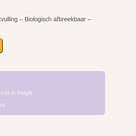
ulling – Biologisch afbreekbaar –
 €45 in België
rd