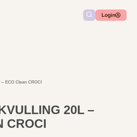
Login
20l – ECO Clean CROCI
VULLING 20L –
N CROCI