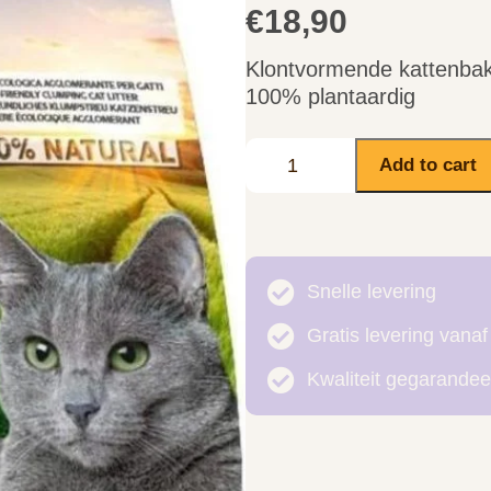
€
18,90
Klontvormende kattenbakv
100% plantaardig
Add to cart
Snelle levering
Gratis levering vanaf
Kwaliteit gegarandee