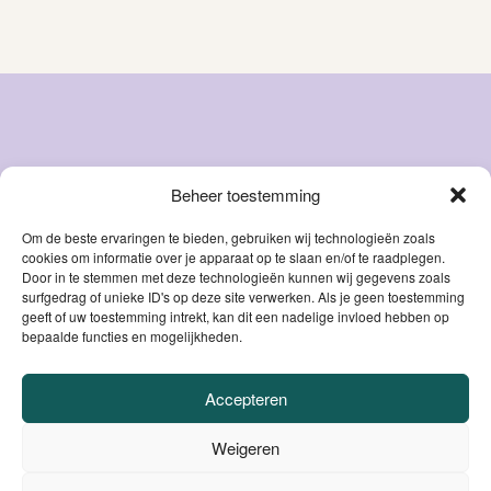
Beheer toestemming
Snacks
Over ons
Natvoer
FAQ
Om de beste ervaringen te bieden, gebruiken wij technologieën zoals
cookies om informatie over je apparaat op te slaan en/of te raadplegen.
Droog
Blog
Door in te stemmen met deze technologieën kunnen wij gegevens zoals
voer
Contact
surfgedrag of unieke ID's op deze site verwerken. Als je geen toestemming
Accessoires
geeft of uw toestemming intrekt, kan dit een nadelige invloed hebben op
Mijn account
bepaalde functies en mogelijkheden.
Supplementen
Accepteren
VEILIG BETALEN
Weigeren
DANKZIJ
BE0806.558.562 |
Privacybeleid / Algemene voorwaarden /