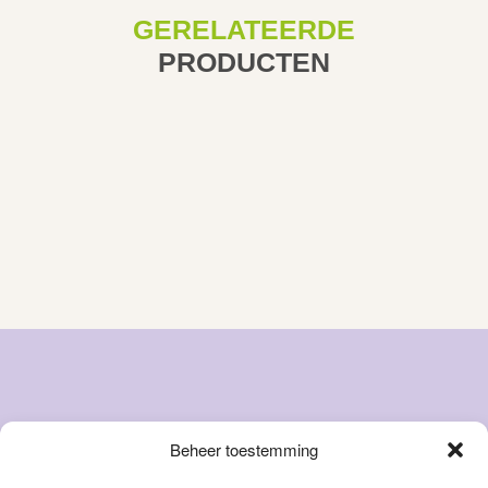
GERELATEERDE
PRODUCTEN
Beheer toestemming
Snacks
Over ons
Natvoer
FAQ