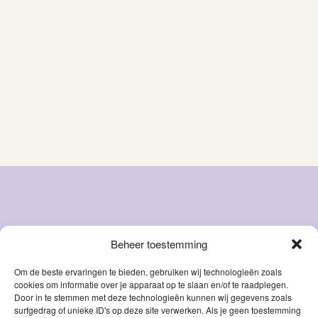
Beheer toestemming
Snacks
Over ons
Natvoer
FAQ
Om de beste ervaringen te bieden, gebruiken wij technologieën zoals
cookies om informatie over je apparaat op te slaan en/of te raadplegen.
Droog
Blog
Door in te stemmen met deze technologieën kunnen wij gegevens zoals
voer
Contact
surfgedrag of unieke ID's op deze site verwerken. Als je geen toestemming