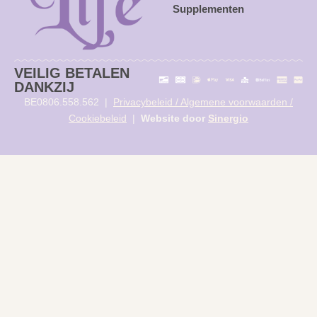
Supplementen
VEILIG BETALEN
DANKZIJ
BE0806.558.562 |
Privacybeleid / Algemene voorwaarden /
Cookiebeleid
|
Website door
Sinergio