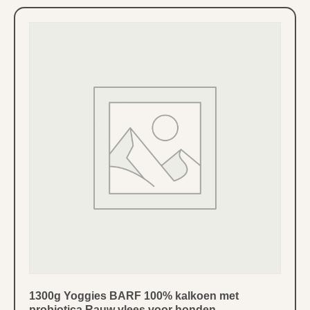
1300g Yoggies BARF 100% kalkoen met
probiotica Rauw vlees voor honden