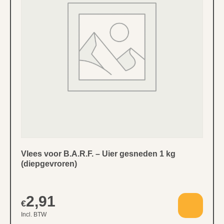
Vlees voor B.A.R.F. – Uier gesneden 1 kg
(diepgevroren)
2,91
€
Incl. BTW