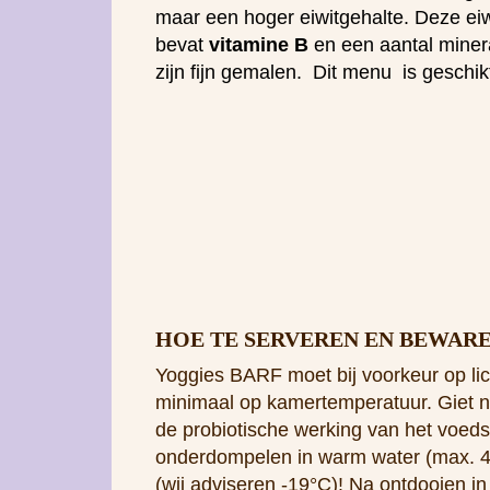
maar een hoger eiwitgehalte. Deze eiw
bevat
vitamine B
en een aantal miner
zijn fijn gemalen. Dit menu is geschi
HOE TE SERVEREN EN BEWAR
Yoggies BARF moet bij voorkeur op l
minimaal op kamertemperatuur. Giet n
de probiotische werking van het voeds
onderdompelen in warm water (max. 40 
(wij adviseren -19°C)! Na ontdooien in
48 uur consumeren.
TEGENWOORDIG VERPAKKEN W
SPECIALE ISOZAKKEN.