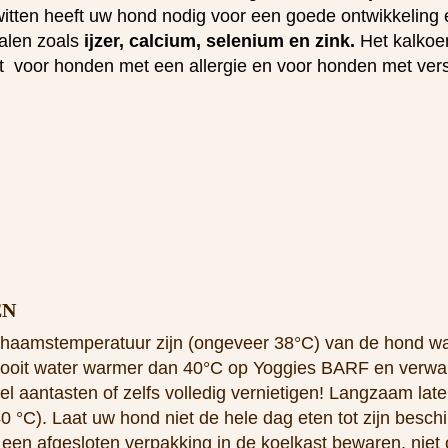
itten heeft uw hond nodig voor een goede ontwikkeling e
alen zoals
ijzer, calcium, selenium en zink.
Het kalkoe
kt voor honden met een allergie en voor honden met vers
EN
ichaamstemperatuur zijn (ongeveer 38°C) van de hond w
ooit water warmer dan 40°C op Yoggies BARF en verwarm
el aantasten of zelfs volledig vernietigen! Langzaam lat
°C). Laat uw hond niet de hele dag eten tot zijn besch
 een afgesloten verpakking in de koelkast bewaren, niet 
E BARF IN KARTONNEN DOZEN GEVULD ME