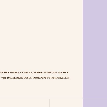
AN HET IDEALE GEWICHT, SENIOR HOND 2,4% VAN HET
VIJF DAGELIJKSE DOSES VOOR PUPPY’S (AFHANKELIJK
Volwassen hond
30 g
150 g