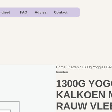
e dieet
FAQ
Advies
Contact
Home
/
Katten
/ 1300g Yoggies BAR
honden
1300G YOG
KALKOEN 
RAUW VLE