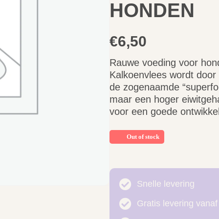
HONDEN
€
6,50
Rauwe voeding voor hond
Kalkoenvlees wordt door
de zogenaamde “superfood
maar een hoger eiwitgeha
voor een goede ontwikkel
Out of stock
Snelle levering
Gratis levering vanaf