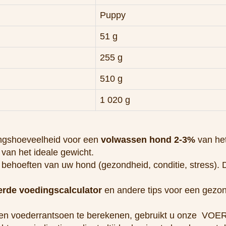
510 g
1 020 g
ngshoeveelheid voor een
volwassen hond 2-3%
van het
%
van het ideale gewicht.
e behoeften van uw hond (gezondheid, conditie, stress). 
eerde voedingscalculator
en andere tips voor een gezo
 een voederrantsoen te berekenen, gebruikt u onz
ts een indicatie, u dient altijd rekening te houden met 
menu correct is samengesteld,
neem dan contact met ons
e BARF:
De aanbevolen verhouding vlees en bijgerechten
 en 20% bijgerechten (wij raden Yoggies BARF+ bijgerec