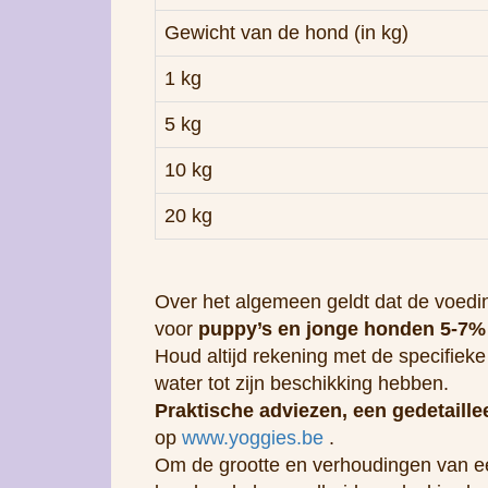
10 kg
20 kg
Over het algemeen geldt dat de voedi
voor
puppy’s en jonge honden 5-7
Houd altijd rekening met de specifiek
water tot zijn beschikking hebben.
Praktische adviezen, een gedetaill
op
www.yoggies.be
.
Om de grootte en verhoudingen van
berekende hoeveelheid voedsel is slech
individu! Als u niet zeker weet of uw 
Hoe creëer je een uitgebalanceerd
BARF-rantsoen is 80% vlees en botten
uitgebalanceerd hondenvoer.