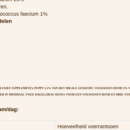
USIEF SUPPLEMENT): PUPPY 5,1% VAN HET IDEALE GEWICHT, VOLWASSEN HOND 3% V
R IN MINIMAAL TWEE DAGELIJKSE DOSES VOOR EEN VOLWASSEN HOND EN DRIE TOT 
ram/dag:
Hoeveelheid voerrantsoen
Puppy
51 g
255 g