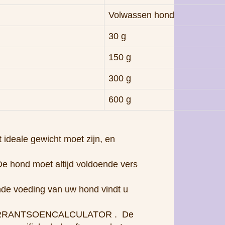
300 g
600 g
 ideale gewicht moet zijn, en
De hond moet altijd voldoende vers
nde voeding van uw hond vindt u
e VOERRANTSOENCALCULATOR . De
de specifieke behoeften van het
 op
.
 in een uitgebalanceerd Yoggies
hten aan ). Zo ontstaat een