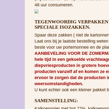
Spaar deze zakken ( niet de kartonnen
Laat ons bij je laatste bestelling wet
beste voor uw portemonnee en de pla
AANBEVELING VOOR DE ZOMERMAANDEN
hele tijd in een gekoelde vrachtwa
diepvriesproducten in grotere hoev
producten vanzelf af en komen ze er
ervoor te zorgen dat de producten 
weersomstandigheden.
U kunt echter ook een kleiner pakket
SAMENSTELLING:
Kalkoenspier met bot 77%, kalkoeno
Het heeft geen klauwen, koppen of ve
Probiotische cultuur (per kg):
Enter
Gemaakt zonder conserveringsmid