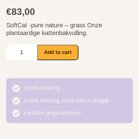
€
83,00
SoftCat -pure nature – grass Onze
plantaardige kattenbakvulling.
Add to cart
Snelle levering
Gratis levering vanaf €45 in België
Kwaliteit gegarandeerd