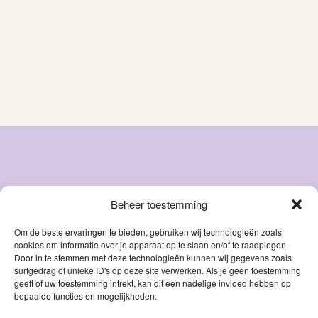
Beheer toestemming
Snacks
Over ons
Natvoer
FAQ
Om de beste ervaringen te bieden, gebruiken wij technologieën zoals
cookies om informatie over je apparaat op te slaan en/of te raadplegen.
Droog
Blog
Door in te stemmen met deze technologieën kunnen wij gegevens zoals
voer
Contact
surfgedrag of unieke ID's op deze site verwerken. Als je geen toestemming
Accessoires
geeft of uw toestemming intrekt, kan dit een nadelige invloed hebben op
Mijn account
bepaalde functies en mogelijkheden.
Supplementen