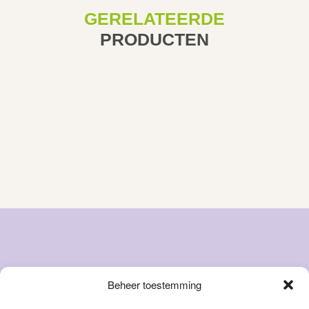
GERELATEERDE
PRODUCTEN
Beheer toestemming
Snacks
Over ons
Natvoer
FAQ