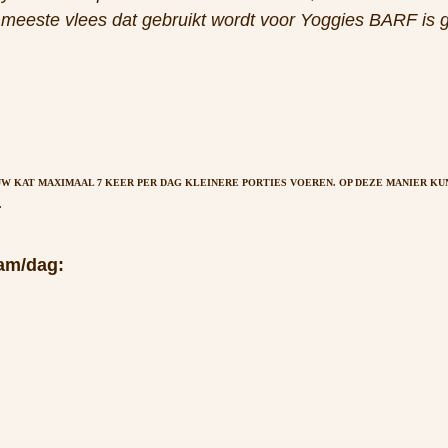
W KAT MAXIMAAL 7 KEER PER DAG KLEINERE PORTIES VOEREN. OP DEZE MANIER K
.
ram/dag:
eften van uw kat (gezondheid, conditie, stress). Uw kat moet al