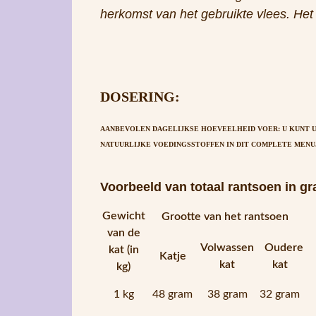
DOSERING:
AANBEVOLEN DAGELIJKSE HOEVEELHEID VOER:
U KUNT U
NATUURLIJKE VOEDINGSSTOFFEN IN DIT COMPLETE MENU
Voorbeeld van totaal rantsoen in g
Gewicht
Grootte van het rantsoen
van de
Volwassen
Oudere
kat (in
Katje
kat
kat
kg)
1 kg
48 gram
38 gram
32 gram
3 kilo
173 gram
124 gram
108 gram
5 kilo
281 gram
200 gram
173 gram
Houd altijd rekening met de specifieke beho
bak tot zijn beschikking hebben.