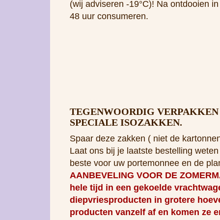
(wij adviseren -19°C)! Na ontdooien in
48 uur consumeren.
TEGENWOORDIG VERPAKKEN W
SPECIALE ISOZAKKEN.
Spaar deze zakken ( niet de kartonnen
Laat ons bij je laatste bestelling wet
beste voor uw portemonnee en de pla
AANBEVELING VOOR DE ZOMERMAANDEN
hele tijd in een gekoelde vrachtwa
diepvriesproducten in grotere hoev
producten vanzelf af en komen ze er
ervoor te zorgen dat de producten 
weersomstandigheden.
U kunt echter ook een kleiner pakket