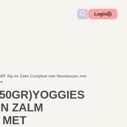
Login
BARF Kip en Zalm Compleet met Veenbessen met
en
X250GR)YOGGIES
EN ZALM
 MET