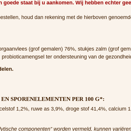
 orgaanvlees (grof gemalen) 76%, stukjes zalm (grof ge
t, probioticamengsel ter ondersteuning van de gezondhei
elen.
EN SPORENELEMENTEN PER 100 G*:
celstof 1,2%, ruwe as 3,9%, droge stof 41,4%, calcium 1
alytische componenten” worden vermeld, kunnen variëren 
 meeste vlees dat gebruikt wordt voor Yoggies BARF is 