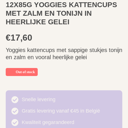
12X85G YOGGIES KATTENCUPS
MET ZALM EN TONIJN IN
HEERLIJKE GELEI
€
17,60
Yoggies kattencups met sappige stukjes tonijn
en zalm en vooral heerlijke gelei
Out of stock
Snelle levering
Gratis levering vanaf €45 in België
Kwaliteit gegarandeerd