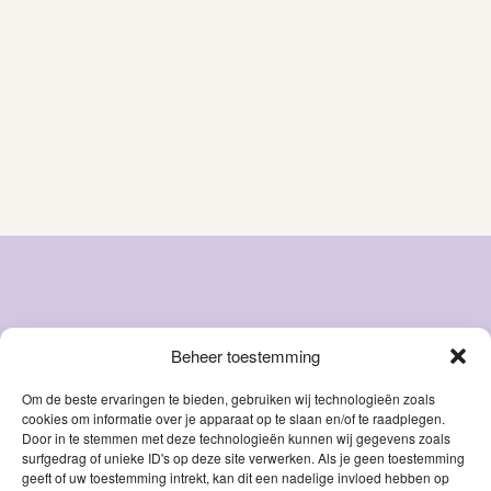
Beheer toestemming
Snacks
Over ons
Natvoer
FAQ
Om de beste ervaringen te bieden, gebruiken wij technologieën zoals
cookies om informatie over je apparaat op te slaan en/of te raadplegen.
Droog
Blog
Door in te stemmen met deze technologieën kunnen wij gegevens zoals
voer
Contact
surfgedrag of unieke ID's op deze site verwerken. Als je geen toestemming
Accessoires
geeft of uw toestemming intrekt, kan dit een nadelige invloed hebben op
Mijn account